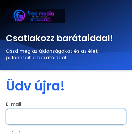
Csatlakozz barátaiddal!
Oszd meg az újdonságokat és az élet
pillanatait a barátaiddal!
Üdv újra!
E-mail