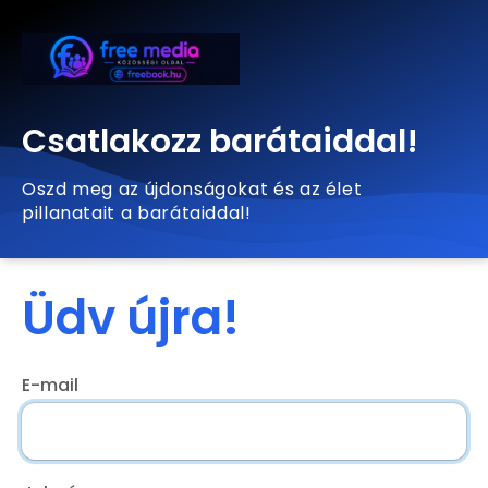
Csatlakozz barátaiddal!
Oszd meg az újdonságokat és az élet
pillanatait a barátaiddal!
Üdv újra!
E-mail