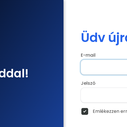
Üdv újr
E-mail
ddal!
Jelszó
Emlékezzen err