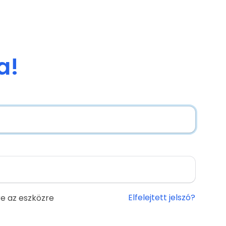
a!
Elfelejtett jelszó?
e az eszközre