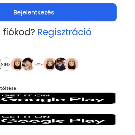
Bejelentkezés
 fiókod?
Regisztráció
töltése