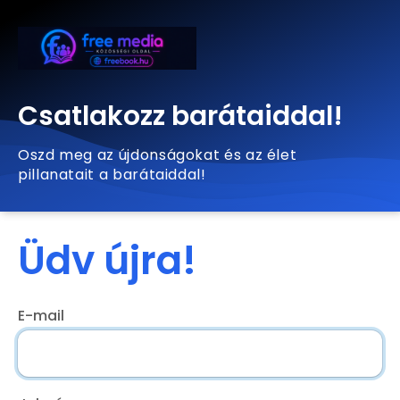
Csatlakozz barátaiddal!
Oszd meg az újdonságokat és az élet
pillanatait a barátaiddal!
Üdv újra!
E-mail