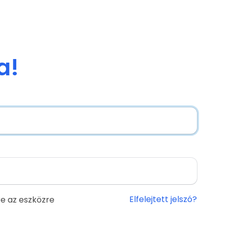
a!
Elfelejtett jelszó?
e az eszközre