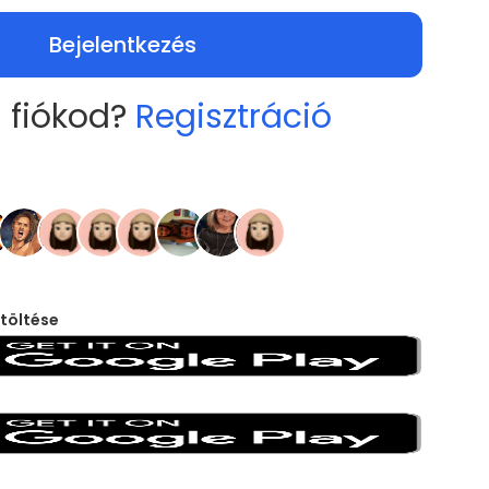
Bejelentkezés
 fiókod?
Regisztráció
töltése