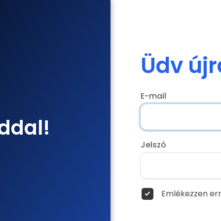
Üdv újr
E-mail
ddal!
Jelszó
Emlékezzen err