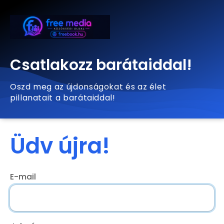
Csatlakozz barátaiddal!
Oszd meg az újdonságokat és az élet
pillanatait a barátaiddal!
Üdv újra!
E-mail