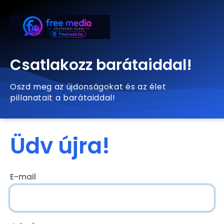
Csatlakozz barátaiddal!
Oszd meg az újdonságokat és az élet
pillanatait a barátaiddal!
Üdv újra!
E-mail