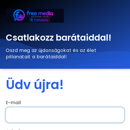
Csatlakozz barátaiddal!
Oszd meg az újdonságokat és az élet
pillanatait a barátaiddal!
Üdv újra!
E-mail