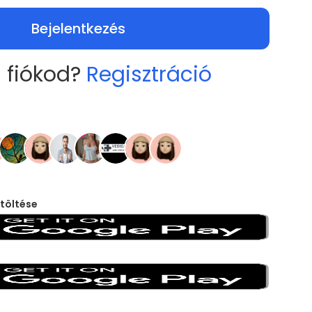
Bejelentkezés
 fiókod?
Regisztráció
töltése