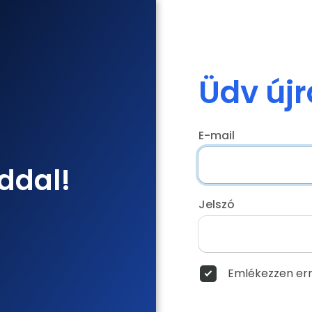
Üdv újr
E-mail
ddal!
Jelszó
Emlékezzen err