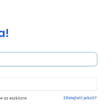
a!
Elfelejtett jelszó?
e az eszközre