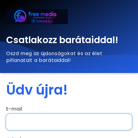
Csatlakozz barátaiddal!
Oszd meg az újdonságokat és az élet
pillanatait a barátaiddal!
Üdv újra!
E-mail