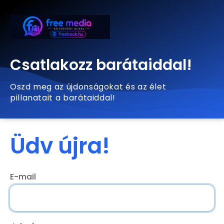
Csatlakozz barátaiddal!
Oszd meg az újdonságokat és az élet
pillanatait a barátaiddal!
Üdv újra!
E-mail