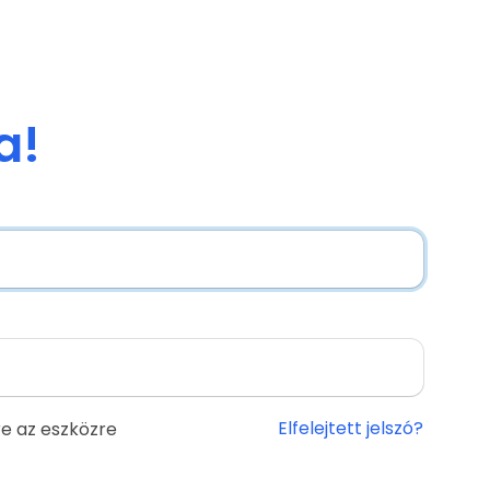
a!
Elfelejtett jelszó?
e az eszközre