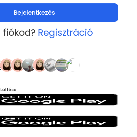
Bejelentkezés
 fiókod?
Regisztráció
töltése