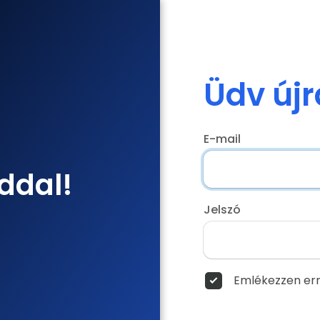
Üdv újr
E-mail
ddal!
Jelszó
Emlékezzen err