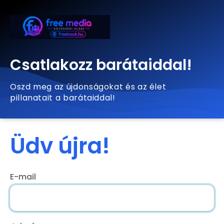
Csatlakozz barátaiddal!
Oszd meg az újdonságokat és az élet
pillanatait a barátaiddal!
Üdv újra!
E-mail