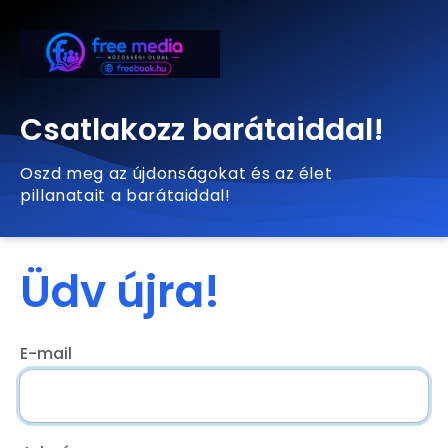
Csatlakozz barátaiddal!
Oszd meg az újdonságokat és az élet
pillanatait a barátaiddal!
Üdv újra!
E-mail