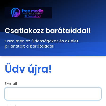
Csatlakozz barátaiddal!
Oszd meg az újdonságokat és az élet
pillanatait a barátaiddal!
Üdv újra!
E-mail