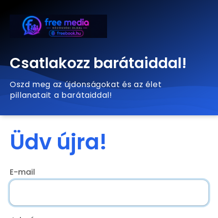
Csatlakozz barátaiddal!
Oszd meg az újdonságokat és az élet
pillanatait a barátaiddal!
Üdv újra!
E-mail