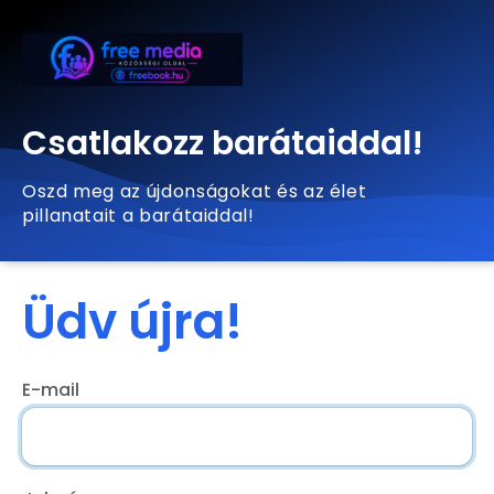
Csatlakozz barátaiddal!
Oszd meg az újdonságokat és az élet
pillanatait a barátaiddal!
Üdv újra!
E-mail