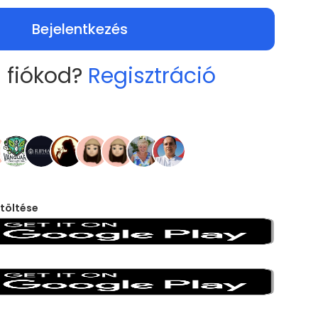
Bejelentkezés
 fiókod?
Regisztráció
töltése