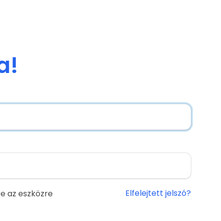
a!
Elfelejtett jelszó?
e az eszközre