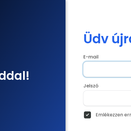
Üdv újr
E-mail
ddal!
Jelszó
Emlékezzen err