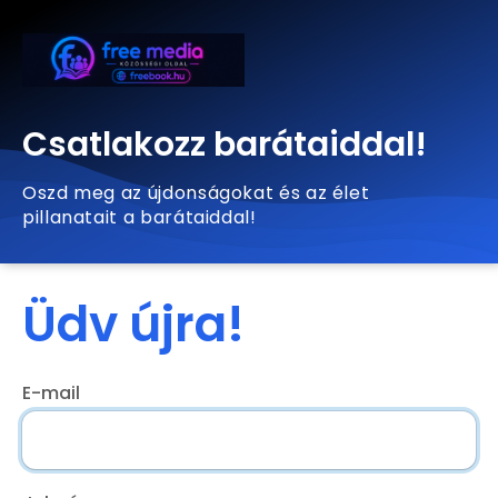
Csatlakozz barátaiddal!
Oszd meg az újdonságokat és az élet
pillanatait a barátaiddal!
Üdv újra!
E-mail