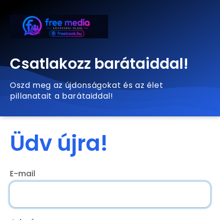
Csatlakozz barátaiddal!
Oszd meg az újdonságokat és az élet
pillanatait a barátaiddal!
Üdv újra!
E-mail