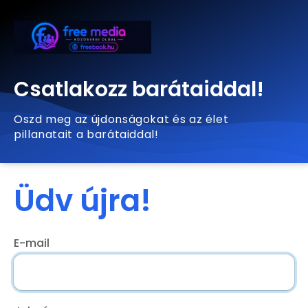
Csatlakozz barátaiddal!
Oszd meg az újdonságokat és az élet
pillanatait a barátaiddal!
Üdv újra!
E-mail