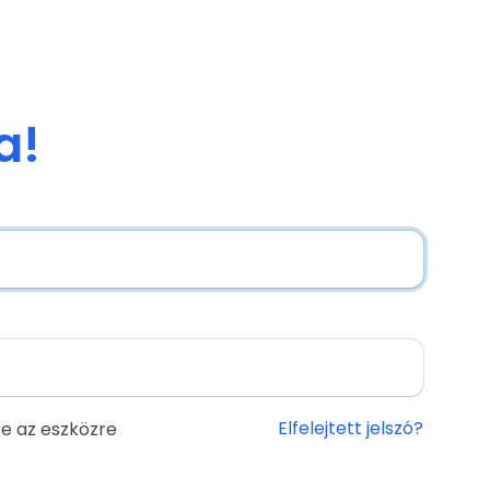
a!
Elfelejtett jelszó?
e az eszközre