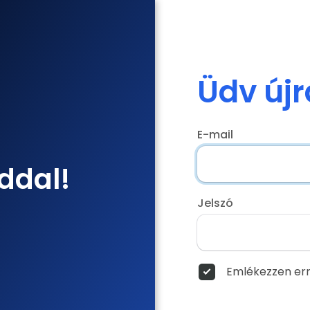
Üdv újr
E-mail
ddal!
Jelszó
Emlékezzen err