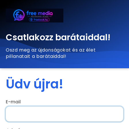
Csatlakozz barátaiddal!
Oszd meg az újdonságokat és az élet
pillanatait a barátaiddal!
Üdv újra!
E-mail