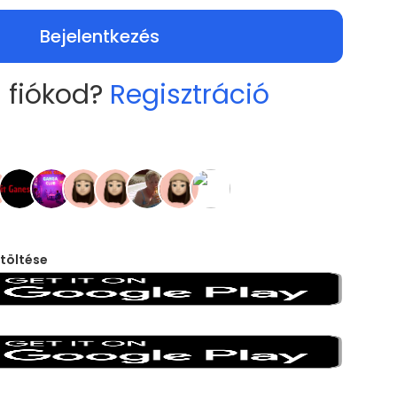
Bejelentkezés
 fiókod?
Regisztráció
töltése