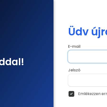
Üdv újr
E-mail
ddal!
Jelszó
Emlékezzen err