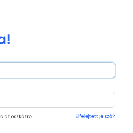
a!
Elfelejtett jelszó?
e az eszközre