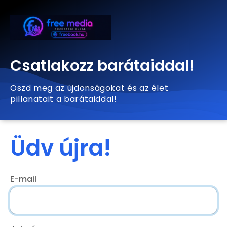
Csatlakozz barátaiddal!
Oszd meg az újdonságokat és az élet
pillanatait a barátaiddal!
Üdv újra!
E-mail