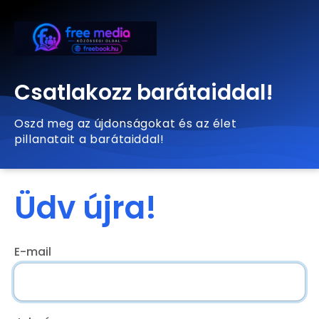
Csatlakozz barátaiddal!
Oszd meg az újdonságokat és az élet
pillanatait a barátaiddal!
Üdv újra!
E-mail