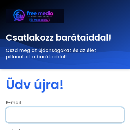
Csatlakozz barátaiddal!
Oszd meg az újdonságokat és az élet
pillanatait a barátaiddal!
Üdv újra!
E-mail