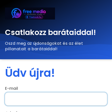
Csatlakozz barátaiddal!
Oszd meg az újdonságokat és az élet
pillanatait a barátaiddal!
Üdv újra!
E-mail