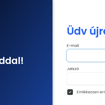
Üdv újr
E-mail
ddal!
Jelszó
Emlékezzen err