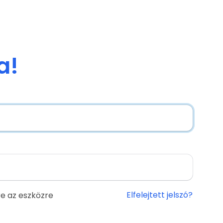
a!
Elfelejtett jelszó?
e az eszközre