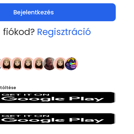
Bejelentkezés
 fiókod?
Regisztráció
töltése