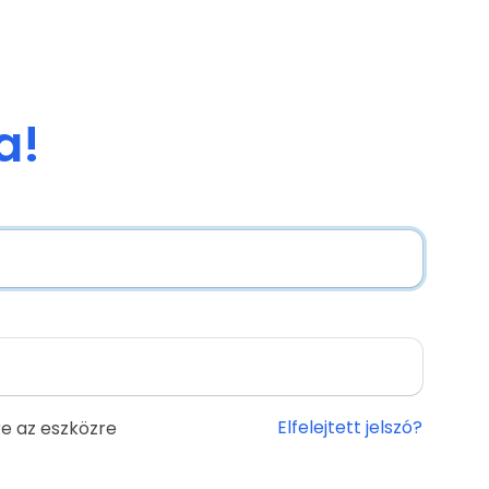
a!
Elfelejtett jelszó?
e az eszközre