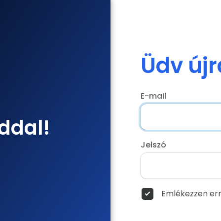
Üdv újr
E-mail
ddal!
Jelszó
Emlékezzen err