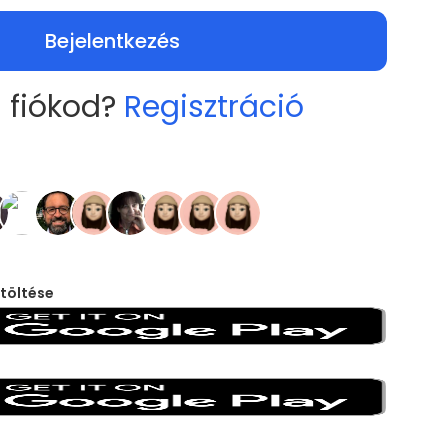
Bejelentkezés
 fiókod?
Regisztráció
töltése