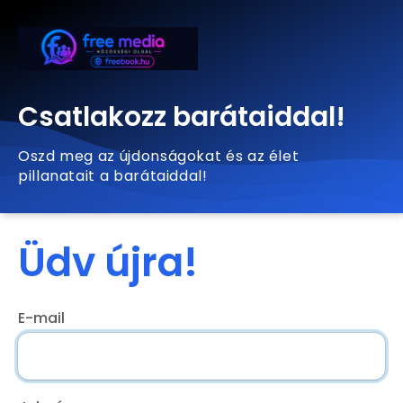
Csatlakozz barátaiddal!
Oszd meg az újdonságokat és az élet
pillanatait a barátaiddal!
Üdv újra!
E-mail