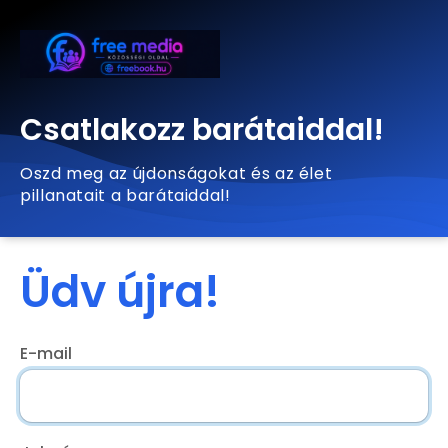
Csatlakozz barátaiddal!
Oszd meg az újdonságokat és az élet
pillanatait a barátaiddal!
Üdv újra!
E-mail