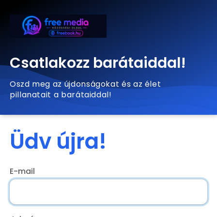
Csatlakozz barátaiddal!
Oszd meg az újdonságokat és az élet
pillanatait a barátaiddal!
Üdv újra!
E-mail