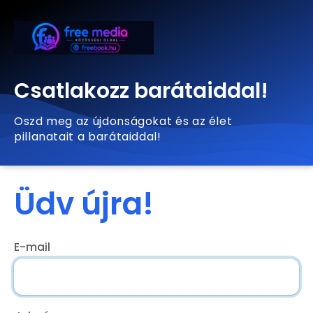
Csatlakozz barátaiddal!
Oszd meg az újdonságokat és az élet
pillanatait a barátaiddal!
Üdv újra!
E-mail