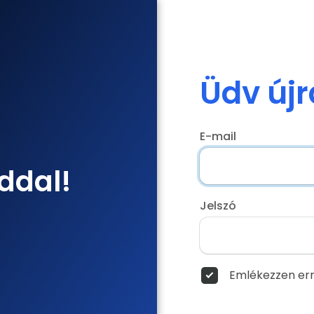
Üdv újr
E-mail
ddal!
Jelszó
Emlékezzen err