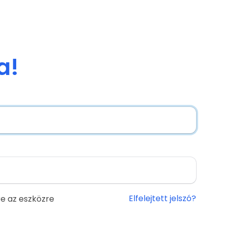
a!
Elfelejtett jelszó?
e az eszközre