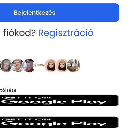
Bejelentkezés
 fiókod?
Regisztráció
töltése