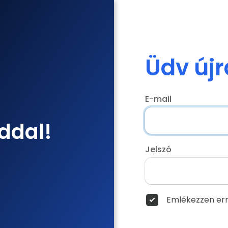
Üdv újr
E-mail
ddal!
Jelszó
Emlékezzen err