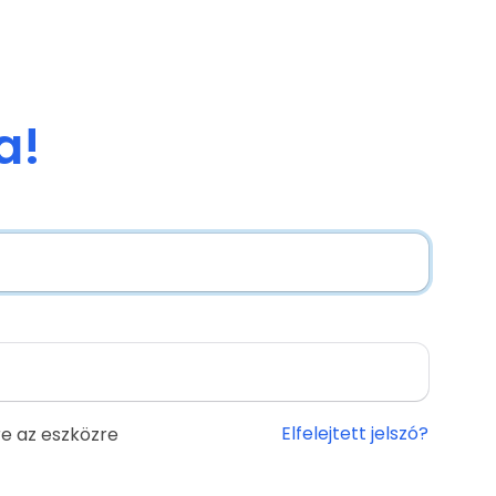
a!
Elfelejtett jelszó?
e az eszközre