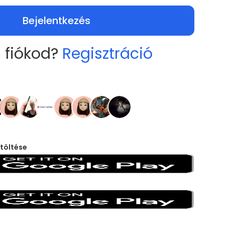
Bejelentkezés
 fiókod?
Regisztráció
töltése