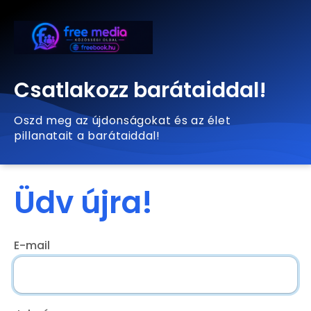
Csatlakozz barátaiddal!
Oszd meg az újdonságokat és az élet
pillanatait a barátaiddal!
Üdv újra!
E-mail