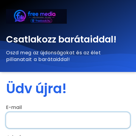
Csatlakozz barátaiddal!
Oszd meg az újdonságokat és az élet
pillanatait a barátaiddal!
Üdv újra!
E-mail