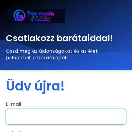
Csatlakozz barátaiddal!
Oszd meg az újdonságokat és az élet
pillanatait a barátaiddal!
Üdv újra!
E-mail