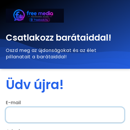
Csatlakozz barátaiddal!
Oszd meg az újdonságokat és az élet
pillanatait a barátaiddal!
Üdv újra!
E-mail