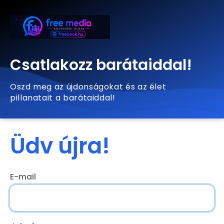
Csatlakozz barátaiddal!
Oszd meg az újdonságokat és az élet
pillanatait a barátaiddal!
Üdv újra!
E-mail