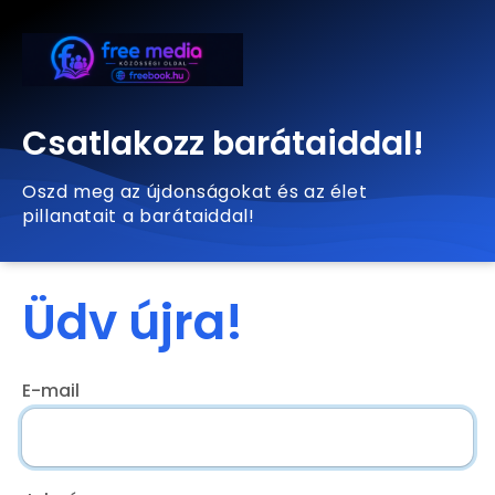
Csatlakozz barátaiddal!
Oszd meg az újdonságokat és az élet
pillanatait a barátaiddal!
Üdv újra!
E-mail