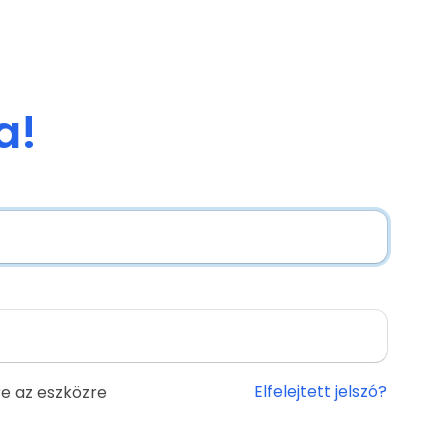
a!
Elfelejtett jelszó?
e az eszközre