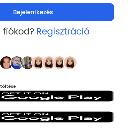
Bejelentkezés
 fiókod?
Regisztráció
töltése