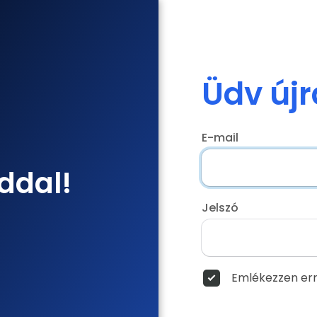
Üdv újr
E-mail
ddal!
Jelszó
Emlékezzen err