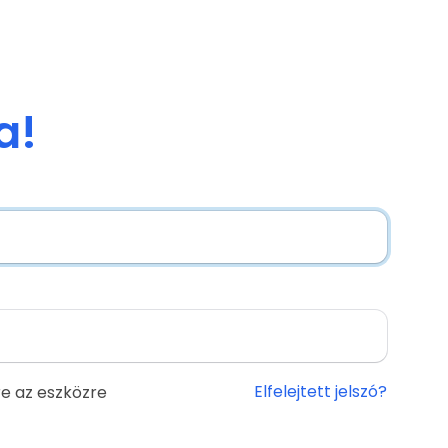
a!
Elfelejtett jelszó?
e az eszközre