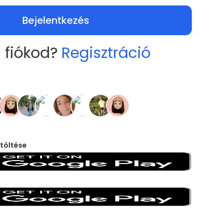
Bejelentkezés
 fiókod?
Regisztráció
töltése