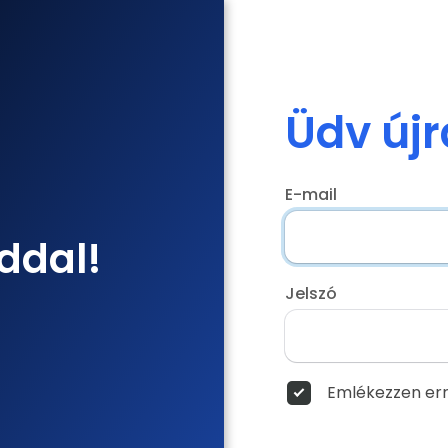
Üdv újr
E-mail
ddal!
Jelszó
Emlékezzen err