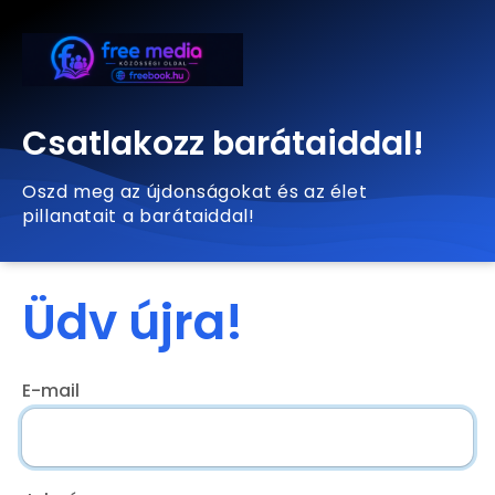
Csatlakozz barátaiddal!
Oszd meg az újdonságokat és az élet
pillanatait a barátaiddal!
Üdv újra!
E-mail