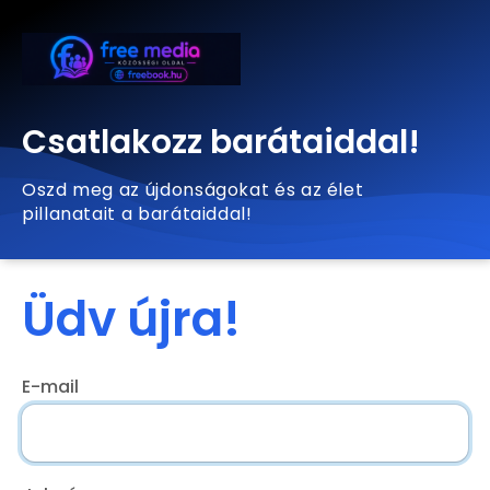
Csatlakozz barátaiddal!
Oszd meg az újdonságokat és az élet
pillanatait a barátaiddal!
Üdv újra!
E-mail