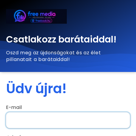
Csatlakozz barátaiddal!
Oszd meg az újdonságokat és az élet
pillanatait a barátaiddal!
Üdv újra!
E-mail