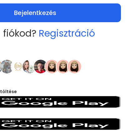
Bejelentkezés
 fiókod?
Regisztráció
töltése