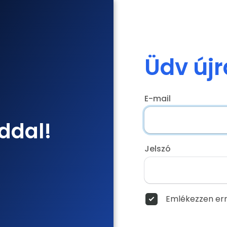
Üdv újr
E-mail
ddal!
Jelszó
Emlékezzen err