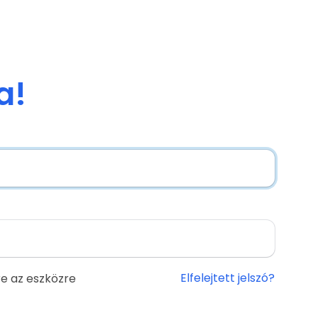
a!
Elfelejtett jelszó?
e az eszközre