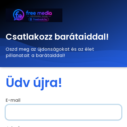
Csatlakozz barátaiddal!
Oszd meg az újdonságokat és az élet
pillanatait a barátaiddal!
Üdv újra!
E-mail