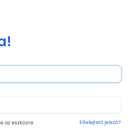
a!
Elfelejtett jelszó?
e az eszközre