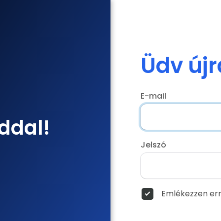
Üdv újr
E-mail
ddal!
Jelszó
Emlékezzen err