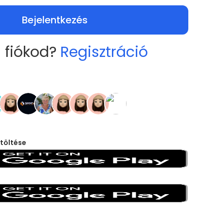
Bejelentkezés
 fiókod?
Regisztráció
töltése